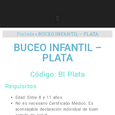
Portada
»
BUCEO INFANTIL – PLATA
BUCEO INFANTIL –
PLATA
Código: BI Plata
Requisitos
Edad: Entre 8 y 11 años.
No es necesario Certificado Médico. Es
aconsejable declaración individual de buen