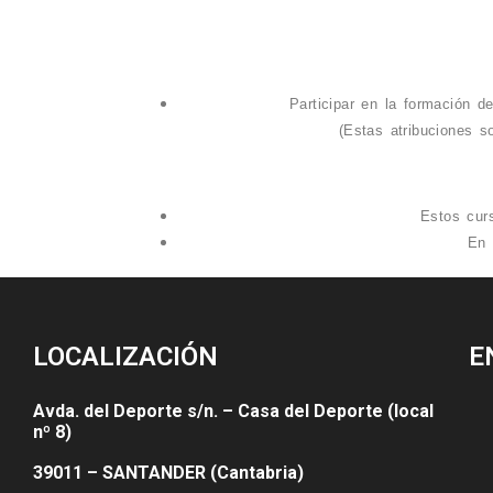
Participar en la formación d
(Estas atribuciones so
Estos curs
En 
LOCALIZACIÓN
E
Avda. del Deporte s/n. – Casa del Deporte (local
nº 8)
39011 – SANTANDER (Cantabria)