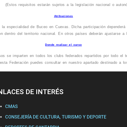
(Estos requisitos estarán sujetos a la legislación nacional o auton
Atribuciones
e la especialidad de Buceo en Cuevas. Dicha participación dependerá d
n dentro del territorio nacional. En otros países deberán ajustarse a l
Donde realizar el curso
os se imparten en todos los clubs federados repartidos por todo el ter
esta Federación puedes consultar en nuestro apartado destinado a l
NLACES DE INTERÉS
CMAS
CONSEJERÍA DE CULTURA, TURISMO Y DEPORTE