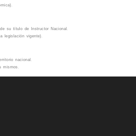
ómica).
e su título de Instructor Nacional.
a legislación vigente).
ritorio nacional.
os mismos.