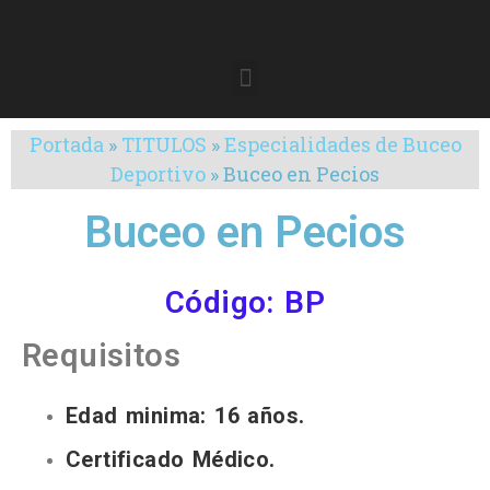
Portada
»
TITULOS
»
Especialidades de Buceo
Deportivo
»
Buceo en Pecios
Buceo en Pecios
Código: BP
Requisitos
Edad minima: 16 años.
Certificado Médico.