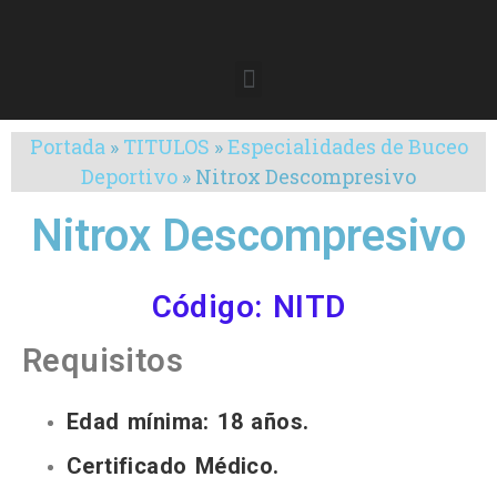
Portada
»
TITULOS
»
Especialidades de Buceo
Deportivo
»
Nitrox Descompresivo
Nitrox Descompresivo
Código: NITD
Requisitos
Edad mínima: 18 años.
Certificado Médico.