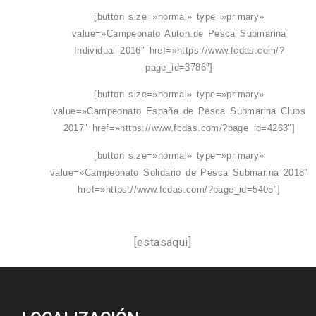
[button size=»normal» type=»primary»
value=»Campeonato Auton.de Pesca Submarina
Individual 2016″ href=»https://www.fcdas.com/?
page_id=3786″]
[button size=»normal» type=»primary»
value=»Campeonato España de Pesca Submarina Clubs
2017″ href=»https://www.fcdas.com/?page_id=4263″]
[button size=»normal» type=»primary»
value=»Campeonato Solidario de Pesca Submarina 2018″
href=»https://www.fcdas.com/?page_id=5405″]
[estasaqui]