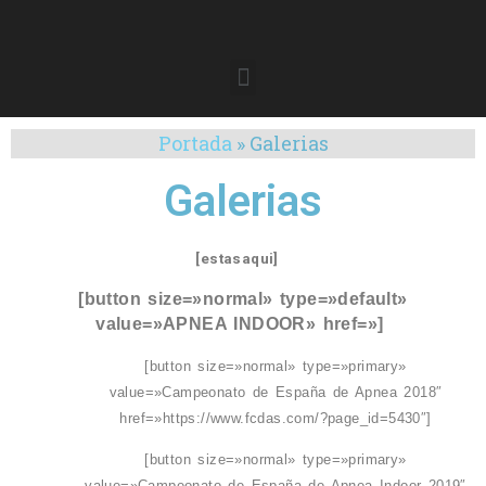
Portada
»
Galerias
Galerias
[estasaqui]
[button size=»normal» type=»default»
value=»APNEA INDOOR» href=»]
[button size=»normal» type=»primary»
value=»Campeonato de España de Apnea 2018″
href=»https://www.fcdas.com/?page_id=5430″]
[button size=»normal» type=»primary»
value=»Campeonato de España de Apnea Indoor 2019″