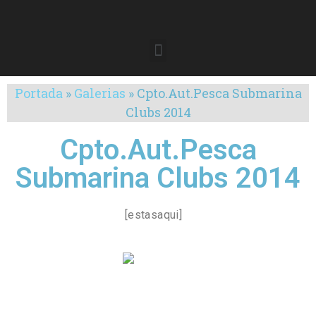
Portada
»
Galerias
»
Cpto.Aut.Pesca Submarina
Clubs 2014
Cpto.Aut.Pesca
Submarina Clubs 2014
[estasaqui]